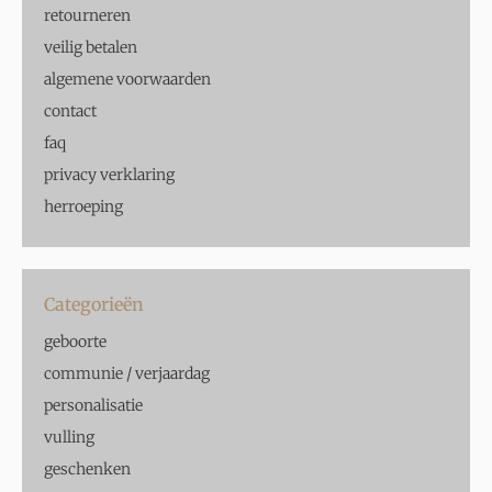
retourneren
veilig betalen
algemene voorwaarden
contact
faq
privacy verklaring
herroeping
Categorieën
geboorte
communie / verjaardag
personalisatie
vulling
geschenken