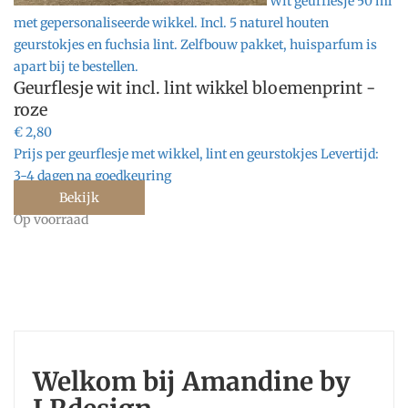
Wit geurflesje 50 ml
met gepersonaliseerde wikkel. Incl. 5 naturel houten
geurstokjes en fuchsia lint. Zelfbouw pakket, huisparfum is
apart bij te bestellen.
Geurflesje wit incl. lint wikkel bloemenprint -
roze
€ 2,80
Prijs per geurflesje met wikkel, lint en geurstokjes
Levertijd:
3-4 dagen na goedkeuring
Bekijk
Op voorraad
Welkom bij Amandine by