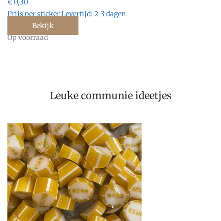
€ 0,30
Prijs per sticker
Levertijd:
2-3 dagen
Bekijk
Op voorraad
Leuke communie ideetjes