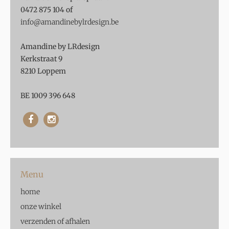
0472 875 104 of
info@amandinebylrdesign.be
Amandine by LRdesign
Kerkstraat 9
8210 Loppem
BE 1009 396 648
Menu
home
onze winkel
verzenden of afhalen