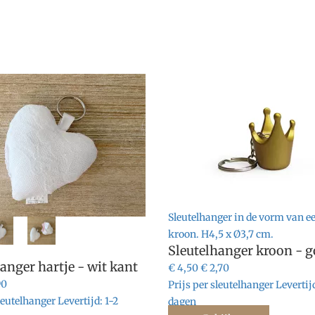
Sleutelhanger in de vorm van e
elhanger in de vorm van een hart
kroon. H4,5 x Ø3,7 cm.
Sleutelhanger kroon - 
e kanten stofje. H10 x B3 cm.
anger hartje - wit kant
€ 4,50
€ 2,70
90
Prijs per sleutelhanger
Levertij
sleutelhanger
Levertijd:
1-2
dagen