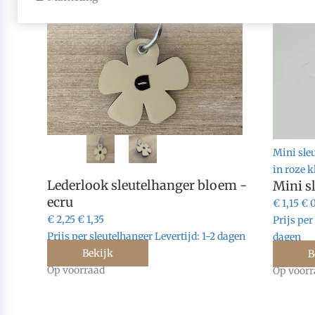
Leuke ecru lederlook sleutelhanger in de
Mini sle
vorm van een bloem. Ø6,5 cm.
in roze k
Lederlook sleutelhanger bloem -
Mini s
ecru
€ 1,15
€ 
€ 2,25
€ 1,35
Prijs per
Prijs per sleutelhanger
Levertijd:
1-2 dagen
dagen
Bekijk
B
Op voorraad
Op voorr