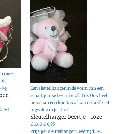
en roze
 bij
rdag!
Een sleutelhanger in de vorm van een
roze
schattig roze beer in stof. Tip: Ook heel
mooi aan een luiertas of aan de koffer of
d:
1-2
rugzak van je kind.
Sleutelhanger beertje - roze
€ 1,60
€ 0,95
Prijs per sleutelhanger
Levertijd:
1-2