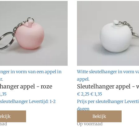
anger in vorm van een appel in
Witte sleutelhanger in vorm v
r.
appel.
lhanger appel - roze
Sleutelhanger appel - 
1,35
€ 2,25
€ 1,35
 sleutelhanger
Levertijd:
1-2
Prijs per sleutelhanger
Leverti
dagen
ekijk
Bekijk
aad
Op voorraad