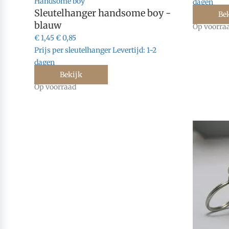
Handsome boy
dagen
Sleutelhanger handsome boy -
Be
blauw
Op voorra
€ 1,45
€ 0,85
Prijs per sleutelhanger
Levertijd:
1-2
dagen
Bekijk
Op voorraad