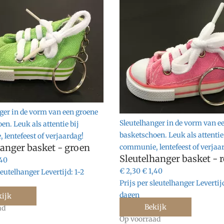
ger in de vorm van een groene
Sleutelhanger in de vorm van e
en. Leuk als attentie bij
basketschoen. Leuk als attentie
lentefeest of verjaardag!
hanger basket - groen
communie, lentefeest of verjaa
Sleutelhanger basket - 
,40
€ 2,30
€ 1,40
sleutelhanger
Levertijd:
1-2
Prijs per sleutelhanger
Levertij
dagen
kijk
Bekijk
ad
Op voorraad