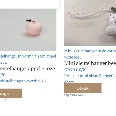
Mini sleutelhanger in de vorm
utelhanger in vorm van een appel
witte beer.
leur.
Mini sleutelhanger bee
leutelhanger appel - roze
€ 0,70
€ 0,30
0,70
Prijs per mini sleutelhanger
L
 sleutelhanger
Levertijd:
1-2
dagen
Bekijk
ekijk
Op voorraad
aad